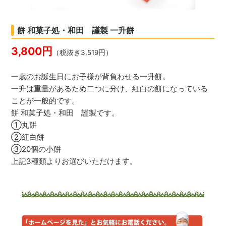
餅 和菓子処・和田 謹製 一升餅
3,800円
（税抜き3,519円）
一歳のお誕生日にお子様が背負わせる一升餅。
一升は重量があるため二つに分け、紅白の餅になっている
ことが一般的です。
餅 和菓子処・和田 謹製です。
①丸餅
②紅白餅
③20個の小餅
上記3種類よりお選びいただけます。