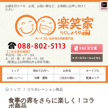
お誕生日ケーキ、お花、お祝い餅など、お気軽にお申し付けく
ださい
MENU
【ご注文受付時間】
平日10：00～17：00、
土・日・祝 9：00～12：00
（配達は上記時間以外も対応可能）
トップ
初めての方へ
お弁当
オードブル
お祝いシーン
法事・霊祭
ご注文の流れ
配達エリア
トップ
コラボレーション商品
食事の席をさらに楽しく！コラ
ボ商品