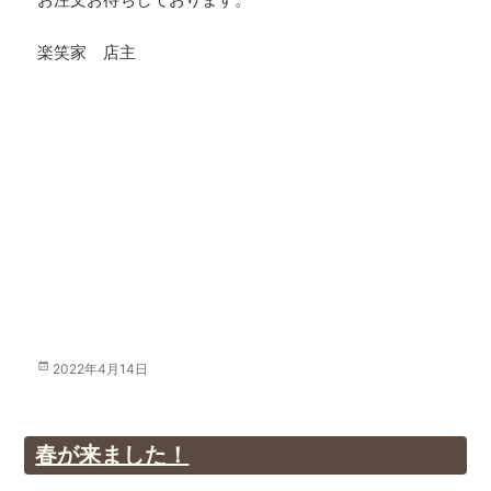
楽笑家 店主
投
2022年4月14日
稿
日:
春が来ました！