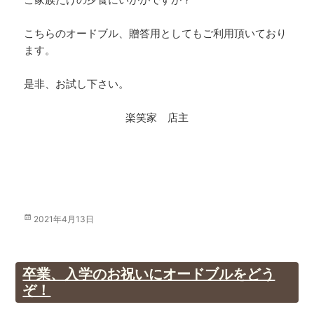
こちらのオードブル、贈答用としてもご利用頂いており
ます。
是非、お試し下さい。
楽笑家 店主
投
2021年4月13日
稿
日:
卒業、入学のお祝いにオードブルをどう
ぞ！