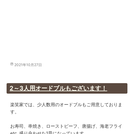
投
2021年10月27日
稿
日:
2～3人用オードブルもございます！
楽笑家では、少人数用のオードブルもご用意しておりま
す。
お寿司、串焼き、ローストビーフ、唐揚げ、海老フライ
etc 盛り合わせた1皿になっています。