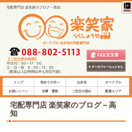
宅配専門店 楽笑家のブログ – 高知
MENU
【ご注文受付時間】
平日10：00～17：00、
土・日・祝 9：00～12：00
（配達は上記時間以外も対応可能）
トップ
初めての方へ
お弁当
オードブル
お祝いシーン
法事・霊祭
ご注文の流れ
配達エリア
宅配専門店 楽笑家のブログ – 高
知