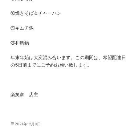
⑱焼きそば＆チャーハン
⑳キムチ鍋
㉑和風鍋
年末年始は大変混み合います。この期間は、希望配達日
の5日前までにご予約お願い致します。
楽笑家 店主
投
2021年12月9日
稿
日: