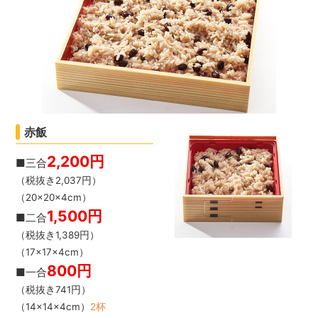
赤飯
2,200円
■三合
（税抜き2,037円）
（20×20×4cm）
1,500円
■二合
（税抜き1,389円）
（17×17×4cm）
800円
■一合
（税抜き741円）
（14×14×4cm）
2杯