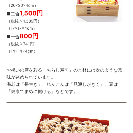
（20×20×4cm）
1,500円
■二合
（税抜き1,389円）
（17×17×4cm）
800円
■一合
（税抜き741円）
（14×14×4cm）
お祝いの席を彩る「ちらし寿司」の具材には次のような意
味が込められています。
海老は「長生き」、れんこんは「見通しがきく」、豆は
「健康でまめに働ける」などです。