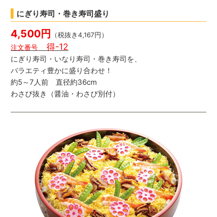
にぎり寿司・巻き寿司盛り
4,500円
（税抜き4,167円）
得-12
注文番号
にぎり寿司・いなり寿司・巻き寿司を、
バラエティ豊かに盛り合わせ！
約5～7人前 直径約36cm
わさび抜き（醤油・わさび別付）