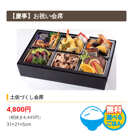
【慶事】お祝い会席
土佐づくし会席
4,800円
（税抜き4,445円）
31×21×5cm