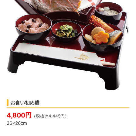
お食い初め膳
4,800円
（税抜き4,445円）
26×26cm