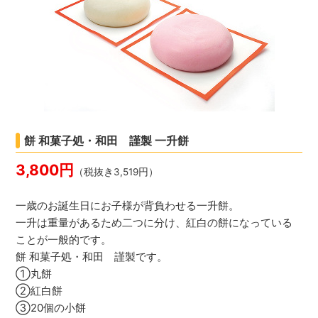
餅 和菓子処・和田 謹製 一升餅
3,800円
（税抜き3,519円）
一歳のお誕生日にお子様が背負わせる一升餅。
一升は重量があるため二つに分け、紅白の餅になっている
ことが一般的です。
餅 和菓子処・和田 謹製です。
①丸餅
②紅白餅
③20個の小餅