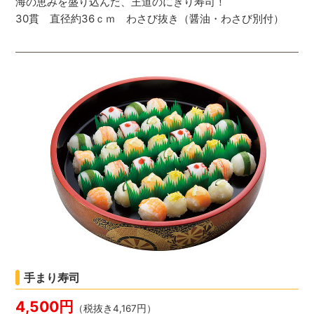
海の恵みを盛り込んだ、王道のにぎり寿司！
30貫 直径約36ｃｍ わさび抜き（醤油・わさび別付）
手まり寿司
4,500円
（税抜き4,167円）