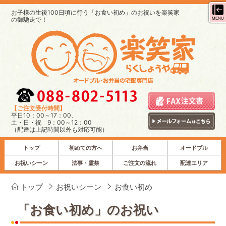
お子様の生後100日頃に行う「お食い初め」のお祝いを楽笑家
の御馳走で！
MENU
【ご注文受付時間】
平日10：00～17：00、
土・日・祝 9：00～12：00
（配達は上記時間以外も対応可能）
トップ
初めての方へ
お弁当
オードブル
お祝いシーン
法事・霊祭
ご注文の流れ
配達エリア
トップ
お祝いシーン
お食い初め
「お食い初め」のお祝い