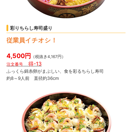
彩りちらし寿司盛り
従業員イチオシ！
4,500円
（税抜き4,167円）
得-13
注文番号
ふっくら錦糸卵がまぶしい、食を彩るちらし寿司
約8～9人前 直径約36cm