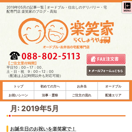
2019年05月の記事一覧 | オードブル・仕出しのデリバリー・宅
配専門店 楽笑家のブログ - 高知
MENU
【ご注文受付時間】
平日10：00～17：00、
土・日・祝 9：00～12：00
（配達は上記時間以外も対応可能）
トップ
初めての方へ
お弁当
オードブル
お祝いシーン
法事・霊祭
ご注文の流れ
配達エリア
月:
2019年5月
お誕生日のお祝いを楽笑家で！