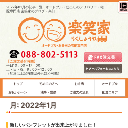
2022年01月の記事一覧 | オードブル・仕出しのデリバリー・宅
配専門店 楽笑家のブログ - 高知
MENU
【ご注文受付時間】
平日10：00～17：00、
土・日・祝 9：00～12：00
（配達は上記時間以外も対応可能）
トップ
初めての方へ
お弁当
オードブル
お祝いシーン
法事・霊祭
ご注文の流れ
配達エリア
月:
2022年1月
新しいパンフレットが出来上がりました！