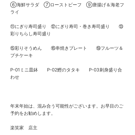
⑥海鮮サラダ ⑦ローストビーフ ⑨唐揚げ＆海老フ
ライ
⑪にぎり寿司盛り ⑫にぎり寿司・巻き寿司盛り ⑬
彩りちらし寿司盛り
⑮彩りそうめん ⑯串焼きプレート ⑲フルーツ＆
プチケーキ
P-01ミニ皿鉢 P-02鰹のタタキ P-03刺身盛り合
わせ
年末年始は、混み合う可能性がございます。お早目のご
予約をお勧めします。
楽笑家 店主