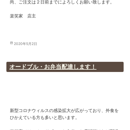
尚、ご注文は２日前までによろしくお願い致します。
楽笑家 店主
投
2020年5月2日
稿
日:
オードブル・お弁当配達します！
新型コロナウィルスの感染拡大が広がっており、外食を
ひかえている方も多いと思います。