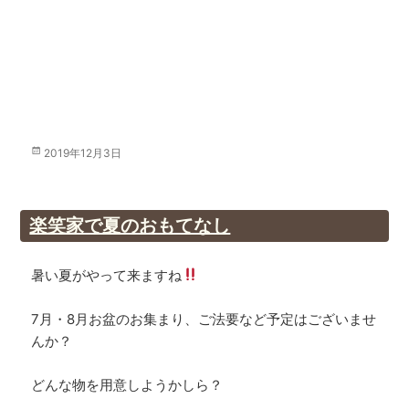
投
2019年12月3日
稿
日:
楽笑家で夏のおもてなし
暑い夏がやって来ますね
7月・8月お盆のお集まり、ご法要など予定はございませ
んか？
どんな物を用意しようかしら？