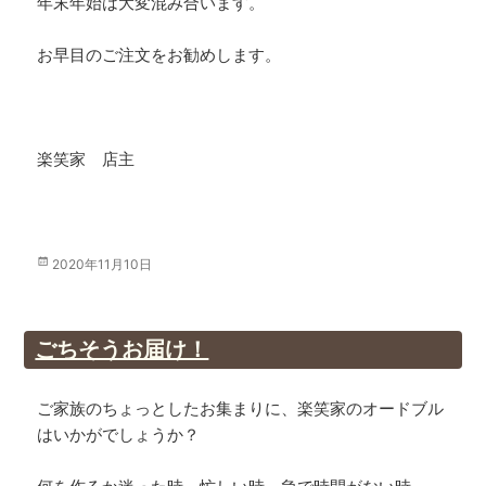
年末年始は大変混み合います。
お早目のご注文をお勧めします。
楽笑家 店主
投
2020年11月10日
稿
日:
ごちそうお届け！
ご家族のちょっとしたお集まりに、楽笑家のオードブル
はいかがでしょうか？