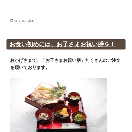
投
2020年6月8日
稿
日:
お食い初めには、お子さまお祝い膳を！
おかげさまで、「お子さまお祝い膳」たくさんのご注文
を頂いております。