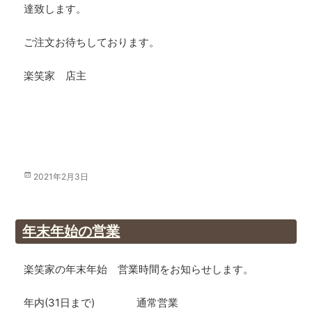
達致します。
ご注文お待ちしております。
楽笑家 店主
投
2021年2月3日
稿
日:
年末年始の営業
楽笑家の年末年始 営業時間をお知らせします。
年内(31日まで) 通常営業