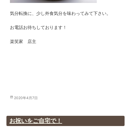
気分転換に、少し外食気分を味わってみて下さい。
お電話お待ちしております！
楽笑家 店主
投
2020年4月7日
稿
日:
お祝いをご自宅で！