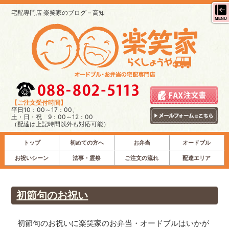
宅配専門店 楽笑家のブログ – 高知
MENU
【ご注文受付時間】
平日10：00～17：00、
土・日・祝 9：00～12：00
（配達は上記時間以外も対応可能）
トップ
初めての方へ
お弁当
オードブル
お祝いシーン
法事・霊祭
ご注文の流れ
配達エリア
初節句のお祝い
初節句のお祝いに楽笑家のお弁当・オードブルはいかが