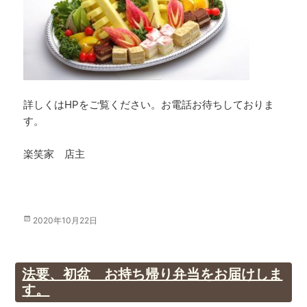
詳しくはHPをご覧ください。お電話お待ちしておりま
す。
楽笑家 店主
投
2020年10月22日
稿
日:
法要、初盆 お持ち帰り弁当をお届けしま
す。