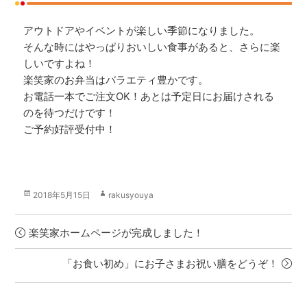
アウトドアやイベントが楽しい季節になりました。
そんな時にはやっぱりおいしい食事があると、さらに楽
しいですよね！
楽笑家のお弁当はバラエティ豊かです。
お電話一本でご注文OK！あとは予定日にお届けされる
のを待つだけです！
ご予約好評受付中！
投
作
2018年5月15日
rakusyouya
稿
成
日:
者
楽笑家ホームページが完成しました！
「お食い初め」にお子さまお祝い膳をどうぞ！