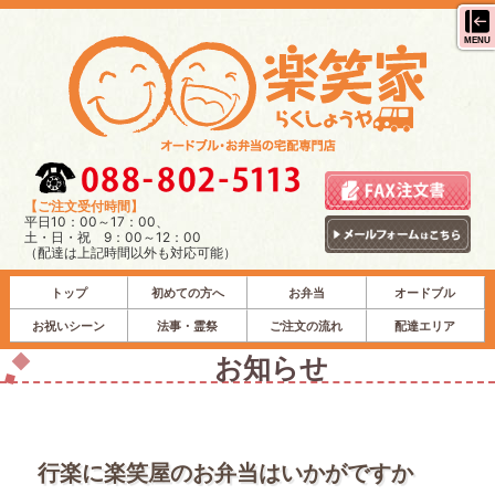
MENU
【ご注文受付時間】
平日10：00～17：00、
土・日・祝 9：00～12：00
（配達は上記時間以外も対応可能）
トップ
初めての方へ
お弁当
オードブル
お祝いシーン
法事・霊祭
ご注文の流れ
配達エリア
お知らせ
行楽に楽笑屋のお弁当はいかがですか